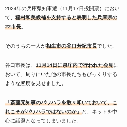
2024年の兵庫県知事選（11月17日投開票）におい
て、
稲村和美候補を支持すると表明した兵庫県の
22
市長
。
そのうちの一人が
相生市の谷口芳紀市長
でした。
谷口市長は、
11
月
14
日に県庁内で行われた会見
に
おいて、周りにいた他の市長たちもびっくりする
ような態度を見せました。
「斎藤元知事のパワハラを散々叩いておいて、こ
れこそがパワハラではないのか」
と、ネットを中
心に話題となってしまいました。