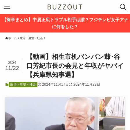
【簡単まとめ】中居正広トラブル相手は誰？フジテレビ女子アナ
に何をした？
ホーム
政治・皇室・社会
【動画】相生市机バンバン爺･谷
2024
口芳紀市長の会見と年収がヤバイ
11/22
【兵庫県知事選】
2024年11月17日
2024年11月22日
政治・皇室・社会