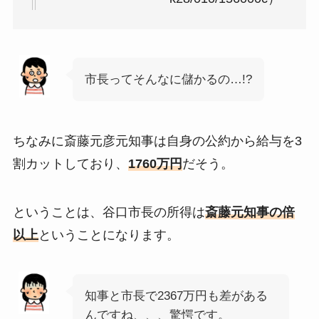
市長ってそんなに儲かるの…!?
ちなみに斎藤元彦元知事は自身の公約から給与を3
割カットしており、
1760
万円
だそう。
ということは、谷口市長の所得は
斎藤元知事の倍
以上
ということになります。
知事と市長で2367万円も差がある
んですね、、、驚愕です。