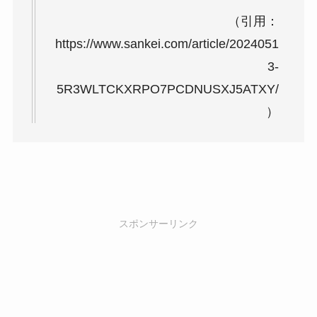
（引用：
https://www.sankei.com/article/2024051
3-
5R3WLTCKXRPO7PCDNUSXJ5ATXY/
）
スポンサーリンク