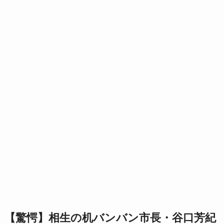
【驚愕】
相生の机バンバン市長・
谷口芳紀