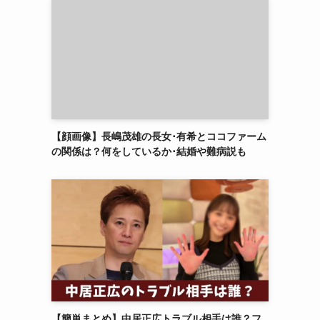
【顔画像】長嶋茂雄の長女･有希とココファーム
の関係は？何をしているか･結婚や難病説も
【簡単まとめ】中居正広トラブル相手は誰？フ