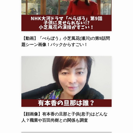
【動画】「べらぼう」小芝風花(瀬川)の第9話問
題シーン画像！バックからすごい！
【顔画像】有本香の旦那と子供(息子)はどんな
人？職業や百田尚樹との関係も調査