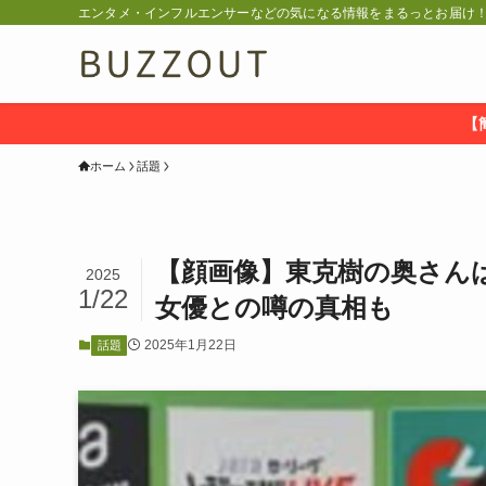
エンタメ・インフルエンサーなどの気になる情報をまるっとお届け！ 
【
ホーム
話題
【顔画像】東克樹の奥さん
2025
1/22
女優との噂の真相も
2025年1月22日
話題