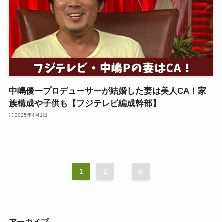
中嶋優一プロデューサーが結婚した妻は美人CA！家
族構成や子供も【フジテレビ編成幹部】
2025年4月1日
1
2
...
8
アーカイブ