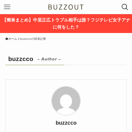
【簡単まとめ】中居正広トラブル相手は誰？フジテレビ女子アナ
に何をした？
ホーム
buzzccoの執筆記事
buzzcco
– Author –
buzzcco