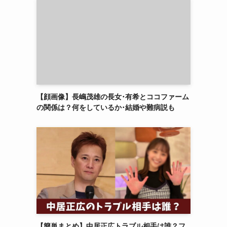
【顔画像】長嶋茂雄の長女･有希とココファーム
の関係は？何をしているか･結婚や難病説も
【簡単まとめ】中居正広トラブル相手は誰？フ