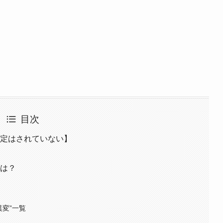
目次
特定はされていない】
想は？
異変”一覧