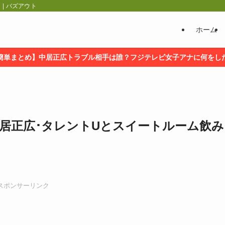
| バズアウト
ホーム
簡単まとめ】中居正広トラブル相手は誰？フジテレビ女子アナに何をし
中居正広･タレントUとスイートルーム飲み
スポンサーリンク