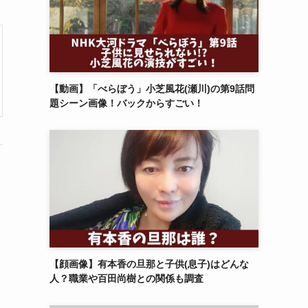
【動画】「べらぼう」小芝風花(瀬川)の第9話問
題シーン画像！バックからすごい！
【顔画像】有本香の旦那と子供(息子)はどんな
人？職業や百田尚樹との関係も調査