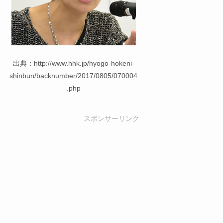
出典：http://www.hhk.jp/hyogo-hokeni-
shinbun/backnumber/2017/0805/070004
.php
スポンサーリンク