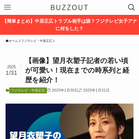
【簡単まとめ】中居正広トラブル相手は誰？フジテレビ女子アナ
に何をした？
ホーム
フジテレビ・中居正広
【画像】望月衣塑子記者の若い頃
2025
が可愛い！現在までの時系列と経
1/31
歴を紹介！
2025年1月30日
2025年1月31日
フジテレビ・中居正広