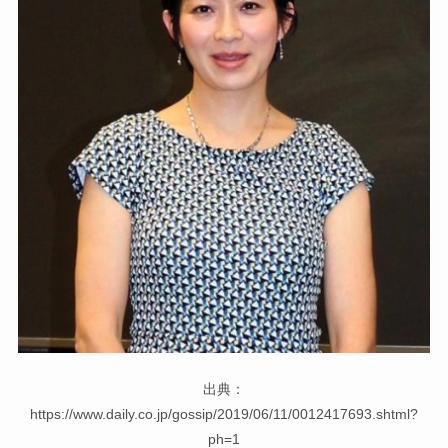
出典：
https://www.daily.co.jp/gossip/2019/06/11/0012417693.shtml?
ph=1