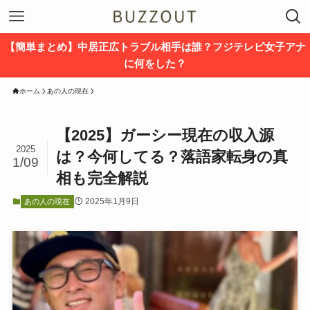
【簡単まとめ】中居正広トラブル相手は誰？フジテレビ女子アナ
に何をした？
ホーム
あの人の現在
【2025】ガーシー現在の収入源
2025
は？今何してる？落語家転身の真
1/09
相も完全解説
2025年1月9日
あの人の現在