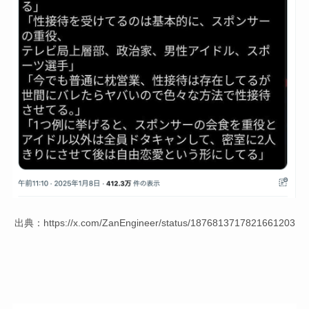
出典：https://x.com/ZanEngineer/status/1876813717821661203