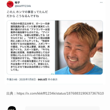
出典：https://x.com/kkkfff1234k/status/1876883190637367610