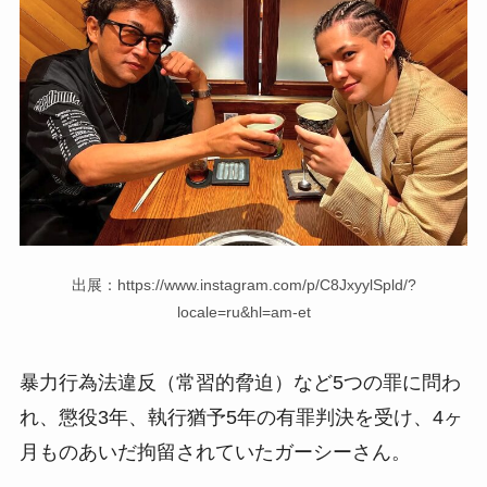
出展：https://www.instagram.com/p/C8JxyylSpld/?
locale=ru&hl=am-et
暴力行為法違反（常習的脅迫）など5つの罪に問わ
れ、懲役3年、執行猶予5年の有罪判決を受け、4ヶ
月ものあいだ拘留されていたガーシーさん。