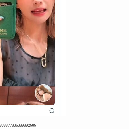
/1838877836389892585