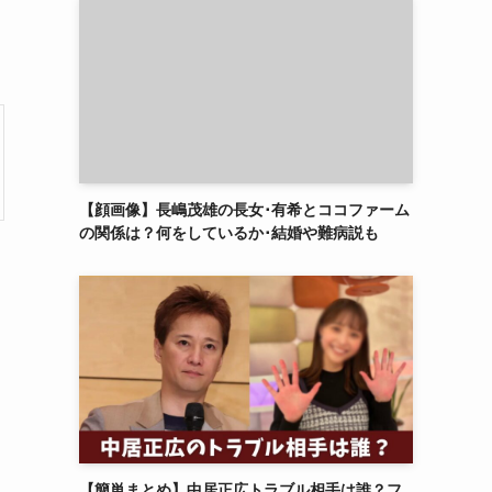
【顔画像】長嶋茂雄の長女･有希とココファーム
の関係は？何をしているか･結婚や難病説も
【簡単まとめ】中居正広トラブル相手は誰？フ