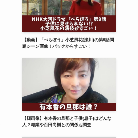
【動画】「べらぼう」小芝風花(瀬川)の第9話問
題シーン画像！バックからすごい！
【顔画像】有本香の旦那と子供(息子)はどんな
人？職業や百田尚樹との関係も調査
て