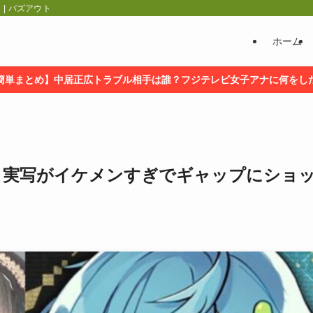
| バズアウト
ホーム
簡単まとめ】中居正広トラブル相手は誰？フジテレビ女子アナに何をし
！実写がイケメンすぎでギャップにショ