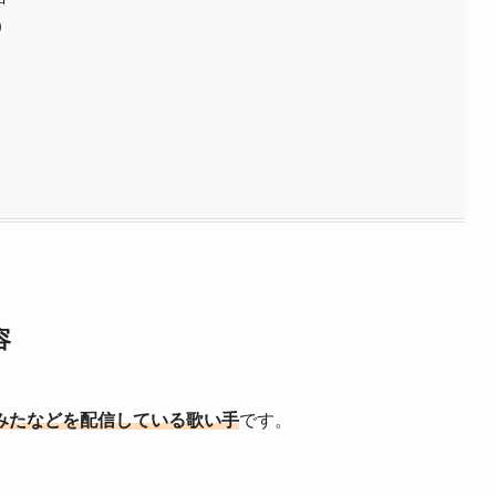
）
容
みたなどを配信している歌い手
です。
。