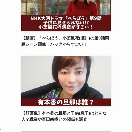
【動画】「べらぼう」小芝風花(瀬川)の第9話問
題シーン画像！バックからすごい！
【顔画像】有本香の旦那と子供(息子)はどんな
人？職業や百田尚樹との関係も調査
ル