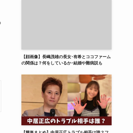
の
【顔画像】長嶋茂雄の長女･有希とココファーム
の関係は？何をしているか･結婚や難病説も
【簡単まとめ】中居正広トラブル相手は誰？フ