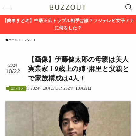
【簡単まとめ】中居正広トラブル相手は誰？フジテレビ女子アナ
に何をした？
ホーム
エンタメ
【画像】伊藤健太郎の母親は美人
2024
実業家！9歳上の姉･麻里と父親と
10/22
で家族構成は4人！
2024年10月17日
2024年10月22日
エンタメ