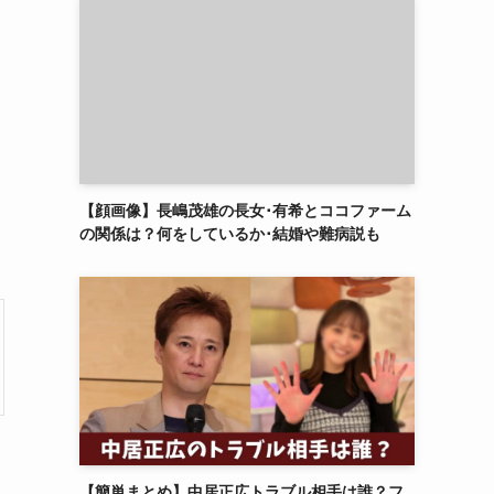
【顔画像】長嶋茂雄の長女･有希とココファーム
の関係は？何をしているか･結婚や難病説も
【簡単まとめ】中居正広トラブル相手は誰？フ