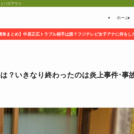
| バズアウト
ホーム
簡単まとめ】中居正広トラブル相手は誰？フジテレビ女子アナに何をし
は？いきなり終わったのは炎上事件･事