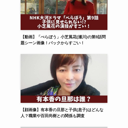
【動画】「べらぼう」小芝風花(瀬川)の第9話問
題シーン画像！バックからすごい！
【顔画像】有本香の旦那と子供(息子)はどんな
人？職業や百田尚樹との関係も調査