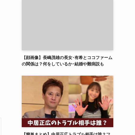
【顔画像】長嶋茂雄の長女･有希とココファーム
の関係は？何をしているか･結婚や難病説も
【簡単まとめ】中居正広トラブル相手は誰？フ