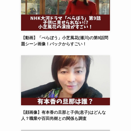
【動画】「べらぼう」小芝風花(瀬川)の第9話問
題シーン画像！バックからすごい！
【顔画像】有本香の旦那と子供(息子)はどんな
人？職業や百田尚樹との関係も調査