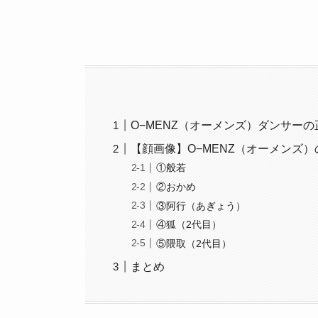
O−MENZ（オーメンズ）ダンサー
【顔画像】O−MENZ（オーメンズ
①般若
②おかめ
③阿行（あぎょう）
④狐（2代目）
⑤隈取（2代目）
まとめ